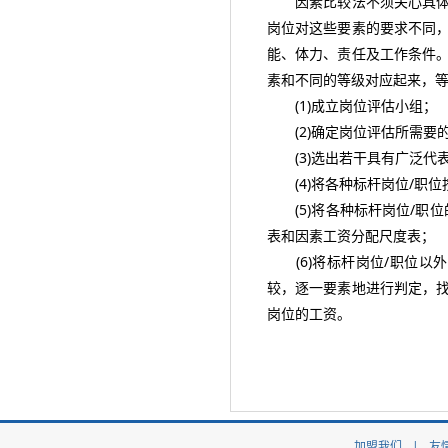
因素比较法不须关心具体岗
岗位对这些要素的要求不同
能、体力、责任及工作条件
素和不同的等级对应起来，
(1)成立岗位评估小组；
(2)确定岗位评估所需要
(3)选出若干具有广泛代
(4)将各种标杆岗位/职位
(5)将各种标杆岗位/职位
表和因素工资分配尺度表；
(6)将标杆岗位/职位以
较，逐一要素地进行判定，
岗位的工资。
加盟我们
|
友