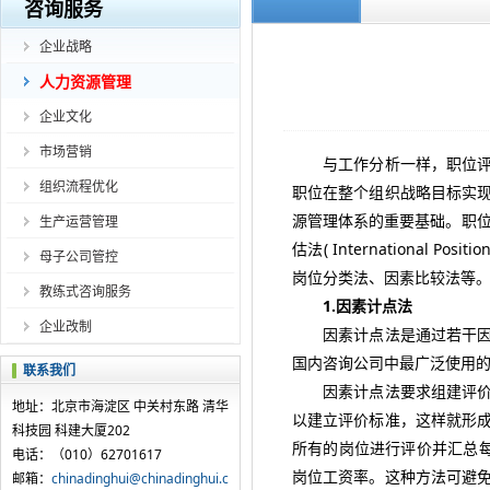
咨询服务
企业战略
人力资源管理
企业文化
市场营销
与工作分析一样，职位评估
组织流程优化
职位在整个组织战略目标实
源管理体系的重要基础。职位评
生产运营管理
估法( International
母子公司管控
岗位分类法、因素比较法等
教练式咨询服务
1.因素计点法
企业改制
因素计点法是通过若干因素
国内咨询公司中最广泛使用
联系我们
因素计点法要求组建评价委
地址：北京市海淀区 中关村东路 清华
以建立评价标准，这样就形
科技园 科建大厦202
所有的岗位进行评价并汇总每
电话：（010）62701617
岗位工资率。这种方法可避
邮箱：
chinadinghui@chinadinghui.c