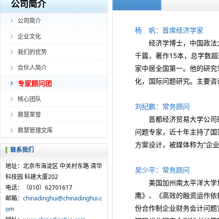
公司简介
公司简介
杨 帆：首席经济学家
企业文化
经济学博士，中国政法大学
我们的优势
千篇，著作15本，总字数
合伙人简介
家中居全国第一。他的研究
化，国际问题研究。主要咨
专家顾问团
核心团队
刘纪鹏：常务顾问
鼎慧荣誉
首都经济贸易大学公司研
鼎慧管理文库
问题专家，近十年主持了国
方案设计，被媒体称为“企
联系我们
地址：北京市海淀区 中关村东路 清华
吴少平：常务顾问
科技园 科建大厦202
美国加州南太平洋大学博
电话：（010）62701617
鹰》、《高效的融资运作依
邮箱：
chinadinghui@chinadinghui.c
份合作制企业财务会计问题
om