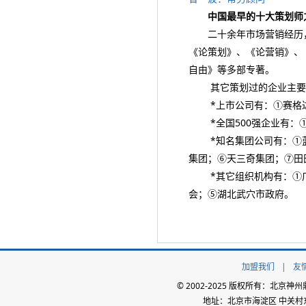
中国最早的十大策划师
二十余年市场营销经历，
《论策划》、《论营销》、
自由》等多部专著。
其它策划过的企业主要
*上市公司有：①赛格达
*全国500强企业有：
*知名集团公司有：①蓝
集团；⑥天三奇集团；⑦田
*其它组织机构有：①广
会；⑤湖北武穴市政府。
加盟我们
|
友
© 2002-2025 版权所有：北
地址：北京市海淀区 中关村东路