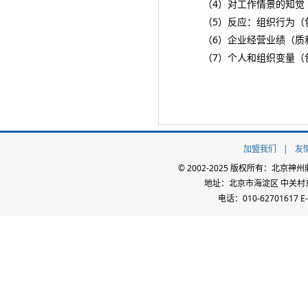
（4）对工作情景的知觉（
（5）反应：组织行为（包
（6）企业经营业绩（质
（7）个人和组织变量（包
加盟我们
|
友
© 2002-2025 版权所有：北
地址：北京市海淀区 中关村东路
电话：010-62701617 E-m