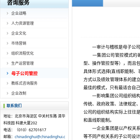
咨询服务
企业战略
人力资源管理
企业文化
市场营销
—审计与稽核是母子公司管
组织流程优化
—集团公司管控模式的确定
型、操作管控型等），而且
生产运营管理
具体形式选择(直线职能制、
母子公司管控
方式以及绩效管理体系的建
教练式咨询服务
最佳的模式，只有最适合自
企业改制
—影响集团公司组织结构具
传统、政府政策、法律规定
联系我们
公司的组织结构实际上往往
地址：北京市海淀区 中关村东路 清华
和直线职能制。
科技园 科建大厦202
—企业集团是以产权关系为
电话：（010）62701617
等不同产权关系的子公司设
邮箱：
chinadinghui@chinadinghui.c