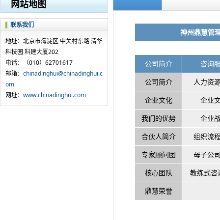
网站地图
联系我们
神州鼎慧
管
地址：北京市海淀区 中关村东路 清华
科技园 科建大厦202
电话：（010）62701617
公司简介
咨询
邮箱：
chinadinghui@chinadinghui.c
公司简介
人力资
om
网址：
www.chinadinghui.com
企业文化
企业
我们的优势
企业
合伙人简介
组织流
专家顾问团
母子公
核心团队
教练式咨
鼎慧荣誉