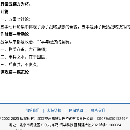
具备五德方为将。
计篇
一、五事七计论：
五事七计论集中体现了孙子战略思想的全貌，五事是孙子概括战略决策
作战篇—后勤论
战争从来都是政治、军事与经济的竞赛。
一、物质齐备，方可举师；
二、甲兵之本，在于国民；
三、兵贵胜，不贵久。
谋攻篇—谋策论
加盟我们
|
友情链接
|
网站地图
|
联系我们
© 2002-2025 版权所有：北京神州鼎慧管理咨询有限责任公司
京ICP备05015249号-
地址：北京市海淀区 中关村东路 清华科技园 科建大厦202 邮编：100084