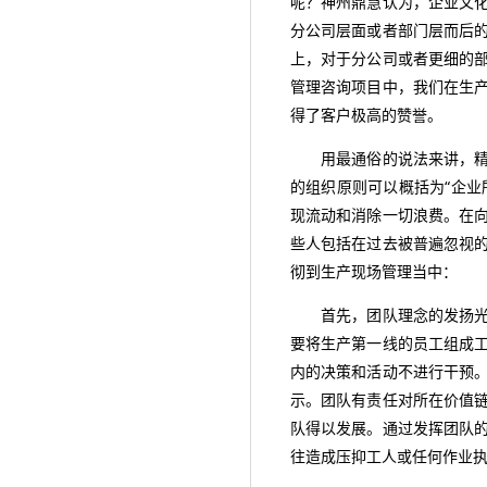
呢？神州鼎慧认为，企业文
分公司层面或者部门层而后
上，对于分公司或者更细的
管理咨询项目中，我们在生
得了客户极高的赞誉。
用最通俗的说法来讲，精益
的组织原则可以概括为“企业
现流动和消除一切浪费。在
些人包括在过去被普遍忽视
彻到生产现场管理当中：
首先，团队理念的发扬光大
要将生产第一线的员工组成
内的决策和活动不进行干预
示。团队有责任对所在价值
队得以发展。通过发挥团队
往造成压抑工人或任何作业